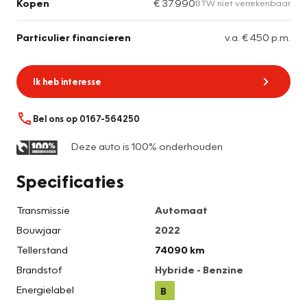
Kopen
€ 37.990
BTW niet verrekenbaar
Particulier financieren
v.a. € 450 p.m.
Ik heb interesse
Bel ons op 0167-564250
Deze auto is 100% onderhouden
Specificaties
Transmissie
Automaat
Bouwjaar
2022
Tellerstand
74090 km
Brandstof
Hybride - Benzine
Energielabel
B