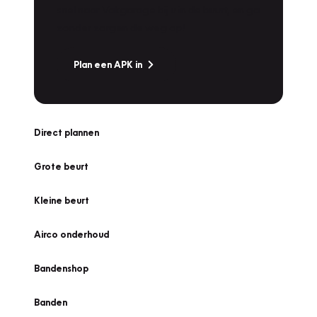
snel naar Vakgarage bij u in de buurt, en ga
zonder zorgen de weg op!
Plan een APK in
Direct plannen
Grote beurt
Kleine beurt
Airco onderhoud
Bandenshop
Banden