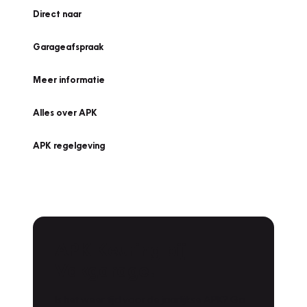
Direct naar
Garageafspraak
Meer informatie
Alles over APK
APK regelgeving
APK Keuring bij
Vakgarage!
Is het weer tijd voor de jaarlijkse APK? Ga