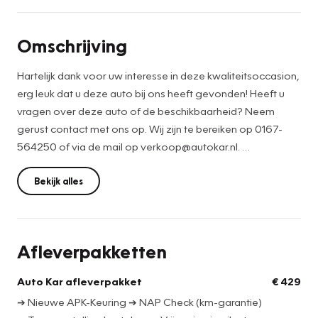
Omschrijving
Hartelijk dank voor uw interesse in deze kwaliteitsoccasion,
erg leuk dat u deze auto bij ons heeft gevonden! Heeft u
vragen over deze auto of de beschikbaarheid? Neem
gerust contact met ons op. Wij zijn te bereiken op 0167-
564250 of via de mail op verkoop@autokar.nl.
Een prachtige Audi A4 Avant in de S-Line uitvoering. S-line
Bekijk alles
wil zeggen, lekker sportief uitgevoerd. Daarnaast zorgen
de viercilinder motor en de automatische transmissie voor
uitstekende prestaties. Vierwielaandrijving (Quattro) zorgt
Afleverpakketten
onder verschillende rijomstandigheden voor meer grip en
meer tractie. De verwarmbare voorstoelen en achterbank
Auto Kar afleverpakket
€ 429
benadrukken nog maar eens dat we hier te maken hebben
➔ Nieuwe APK-Keuring ➔ NAP Check (km-garantie)
met een regelrechte verwenauto voor bestuurder en