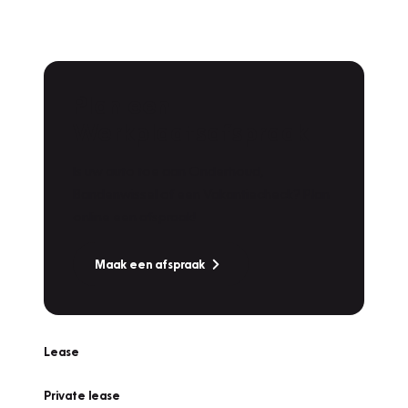
Plan een
Werkplaatsafspraak
Is uw auto toe aan Onderhoud,
Bandenwissel of een Vakantiecheck? Plan
online een afspraak!
Maak een afspraak
Lease
Private lease