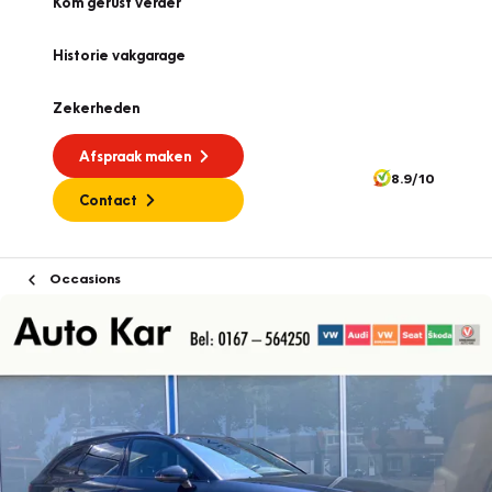
Kom gerust verder
Historie vakgarage
Zekerheden
Afspraak maken
8.9/10
Contact
Occasions