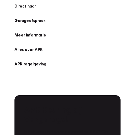
Direct naar
Garageafspraak
Meer informatie
Alles over APK
APK regelgeving
APK Keuring bij
Vakgarage!
Is het weer tijd voor de jaarlijkse APK? Ga