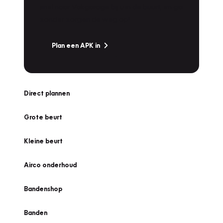
snel naar Vakgarage bij u in de buurt, en ga
zonder zorgen de weg op!
Plan een APK in
Direct plannen
Grote beurt
Kleine beurt
Airco onderhoud
Bandenshop
Banden