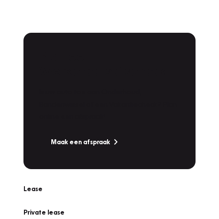
Plan een
Werkplaatsafspraak
Is uw auto toe aan Onderhoud,
Bandenwissel of een Vakantiecheck? Plan
online een afspraak!
Maak een afspraak
Lease
Private lease