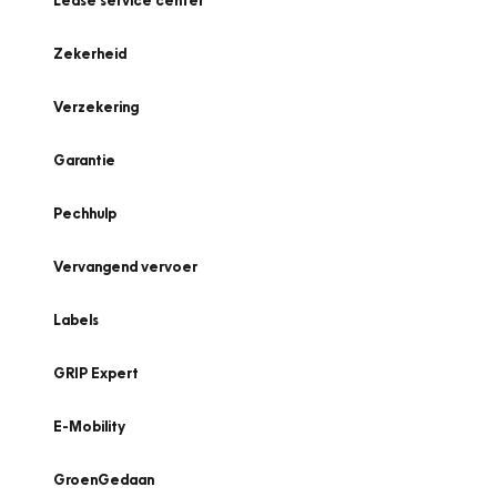
Lease service center
Zekerheid
Verzekering
Garantie
Pechhulp
Vervangend vervoer
Labels
GRIP Expert
E-Mobility
GroenGedaan