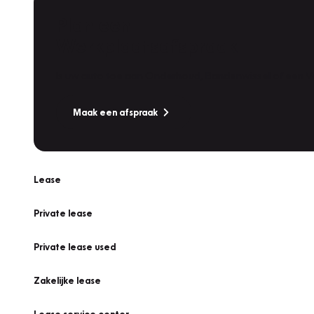
Plan een
Werkplaatsafspraak
Is uw auto toe aan Onderhoud, Bandenwissel of een Va
Maak een afspraak
Lease
Private lease
Private lease used
Zakelijke lease