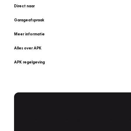
Direct naar
Garageafspraak
Meer informatie
Alles over APK
APK regelgeving
APK Keuring bij Vakgarage!
Is het weer tijd voor de jaarlijkse APK? Ga snel naar V