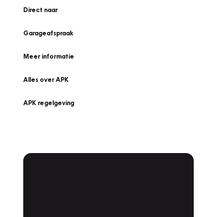
Direct naar
Garageafspraak
Meer informatie
Alles over APK
APK regelgeving
APK Keuring bij
Vakgarage!
Is het weer tijd voor de jaarlijkse APK? Ga