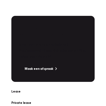
Plan een
Werkplaatsafspraak
Is uw auto toe aan Onderhoud,
Bandenwissel of een Vakantiecheck? Plan
online een afspraak!
Maak een afspraak
Lease
Private lease