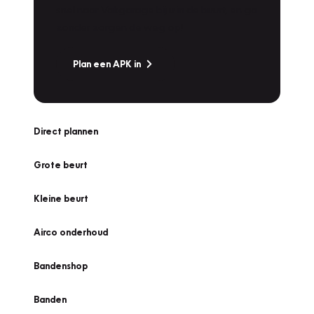
snel naar Vakgarage bij u in de buurt, en ga
zonder zorgen de weg op!
Plan een APK in
Direct plannen
Grote beurt
Kleine beurt
Airco onderhoud
Bandenshop
Banden