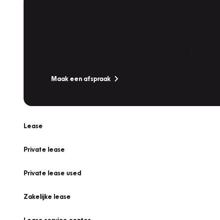
Plan een
Werkplaatsafspraak
Is uw auto toe aan Onderhoud, Bandenwissel of een Va
Maak een afspraak
Lease
Private lease
Private lease used
Zakelijke lease