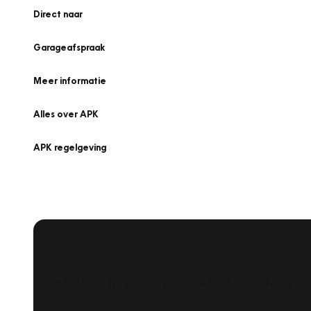
Direct naar
Garageafspraak
Meer informatie
Alles over APK
APK regelgeving
APK Keuring bij Vakgarage!
Is het weer tijd voor de jaarlijkse APK? Ga snel naar V