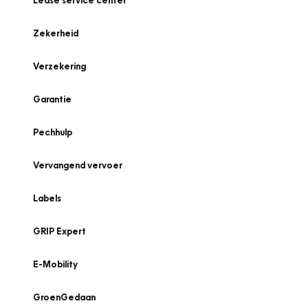
Lease service center
Zekerheid
Verzekering
Garantie
Pechhulp
Vervangend vervoer
Labels
GRIP Expert
E-Mobility
GroenGedaan