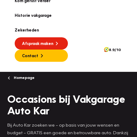
Kom gerust verder
Historie vakgarage
Zekerheden
Afspraak maken
8.9/10
Contact
Homepage
Occasions bij Vakgarage
Auto Kar
Bij Auto Kar zoeken we – op basis van jouw wensen en
budget – GRATIS een goede en betrouwbare auto.
Dankzij