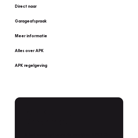
Direct naar
Garageafspraak
Meer informatie
Alles over APK
APK regelgeving
APK Keuring bij
Vakgarage!
Is het weer tijd voor de jaarlijkse APK? Ga