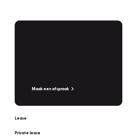
Plan een
Werkplaatsafspraak
Is uw auto toe aan Onderhoud,
Bandenwissel of een Vakantiecheck? Plan
online een afspraak!
Maak een afspraak
Lease
Private lease