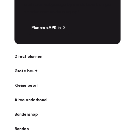
snel naar Vakgarage bij u in de buurt, en ga
zonder zorgen de weg op!
Plan een APK in
Direct plannen
Grote beurt
Kleine beurt
Airco onderhoud
Bandenshop
Banden