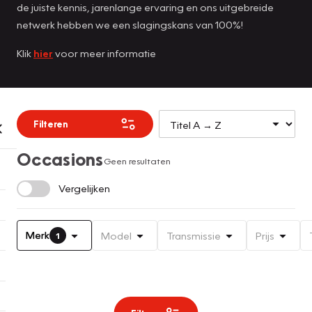
de juiste kennis, jarenlange ervaring en ons uitgebreide
netwerk hebben we een slagingskans van 100%!
Klik
hier
voor meer informatie
Filteren
Occasions
Geen resultaten
Vergelijken
Merk
Model
Transmissie
Prijs
1